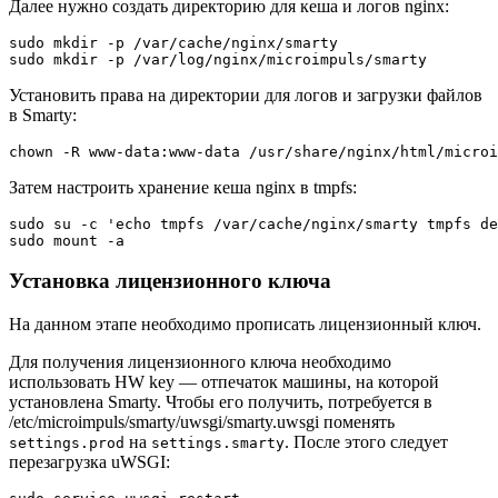
Далее нужно создать директорию для кеша и логов nginx:
sudo mkdir -p /var/cache/nginx/smarty
sudo mkdir -p /var/log/nginx/microimpuls/smarty
Установить права на директории для логов и загрузки файлов
в Smarty:
chown -R www-data:www-data /usr/share/nginx/html/microi
Затем настроить хранение кеша nginx в tmpfs:
sudo su -c 'echo tmpfs /var/cache/nginx/smarty tmpfs de
sudo mount -a
Установка лицензионного ключа
На данном этапе необходимо прописать лицензионный ключ.
Для получения лицензионного ключа необходимо
использовать HW key — отпечаток машины, на которой
установлена Smarty. Чтобы его получить, потребуется в
/etc/microimpuls/smarty/uwsgi/smarty.uwsgi поменять
на
. После этого следует
settings.prod
settings.smarty
перезагрузка uWSGI: