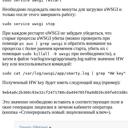
sudo service uwsgi restart
Необходимо подождать около минуты для загрузки uWSGI и
только после этого завершить работу:
sudo service uwsgi stop
При каждом рестарте uWSGI не забудьте убедиться, что
старые процессы uWSGI убиты (можно проверить при
помощи
и обратить внимание на
ps aux | grep uwsgi
процессы с более ранним временем старта, убить их с
помощью
при необходимости), а
sudo killall -9 uwsgi
затем в файле /var/log/uwsgi/app/smarty.log найти значение HW
key или воспользоваться командой:
sudo cat /var/log/uwsgi/app/smarty.log | grep "HW key"
Полученный HW key будет иметь следующий вид (пример):
9eb4a0c2b360c93e32cf2471780cda494705f0a9d026c69fe033d8c
Это значение необходимо вставить в соответствующее поле в
окне генерации лицензии в личном кабинете оператора
(кнопка «Сгенерировать новый лицензионный ключ»).