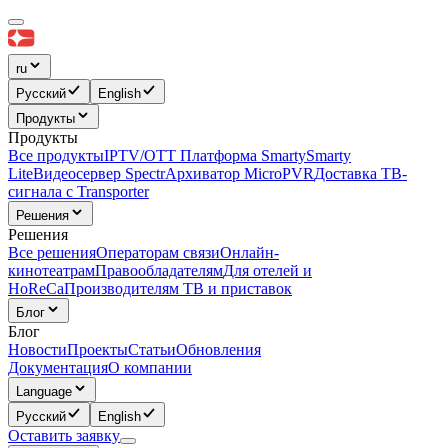
ru
Русский
English
Продукты
Продукты
Все продукты
IPTV/OTT Платформа Smarty
Smarty
Lite
Видеосервер Spectr
Архиватор MicroPVR
Доставка ТВ-
сигнала с Transporter
Решения
Решения
Все решения
Операторам связи
Онлайн-
кинотеатрам
Правообладателям
Для отелей и
HoReCa
Производителям ТВ и приставок
Блог
Блог
Новости
Проекты
Статьи
Обновления
Документация
О компании
Language
Русский
English
Оставить заявку