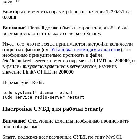
save ""
Во-вторых, изменить параметр bind со значения
127.0.0.1
на
0.0.0.0
Внимание!
Firewall должен быть настроен так, чтобы была
возможность зайти только с сервера со Smarty.
Из-за того, что не всегда принимаются настройки количества
открытых файлов (см.
Установка необходимых пакетов
), это
необходимо принудительно прописать в файле
/etc/default/redis-server, изменив параметр ULIMIT на
200000
, и
в файле /lib/systemd/system/redis-server.service, изменив
значение LimitNOFILE на
200000
.
Перезагрузка Redis:
sudo systemctl daemon-reload
sudo service redis-server restart
Настройка СУБД для работы Smarty
Внимание!
Следующие команды необходимо прописывать
под root-правами.
Smarty поддерживает различные СУБД, по типу MySQL,