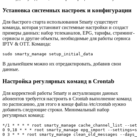
Установка системных настроек и конфигурации
Для быстрого старта использования Smarty существует
команда, которая установит системные настройки и создаст
примеры данных: набор телеканалов, EPG, тарифы, стриминг-
сервисы и другие объекты, необходимые для работы сервиса
IPTV & OTT. Команда:
sudo smarty_manage setup_initial_data
В дальнейшем можно их отредактировать, добавив свои
данные.
Настройка регулярных команд в Crontab
Для корректной работы Smarty и актуализации данных
абонентов требуется настроить в Crontab выполнение команд
по расписанию, для этого в конце файла /etc/crontab нужно
добавить следующие строки. Минимальный набор
регулярных команд:
*/1 * * * * root smarty_manage cache_channel_list --set
0 9,18 * * * root smarty_manage epg_import --settings=s
0 3 * * * root smarty_manage clean_old_messages --days