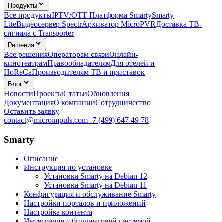
Продукты
Все продукты
IPTV/OTT Платформа Smarty
Smarty
Lite
Видеосервер Spectr
Архиватор MicroPVR
Доставка ТВ-
сигнала с Transporter
Решения
Все решения
Операторам связи
Онлайн-
кинотеатрам
Правообладателям
Для отелей и
HoReCa
Производителям ТВ и приставок
Блог
Новости
Проекты
Статьи
Обновления
Документация
О компании
Сотрудничество
Оставить заявку
contact@microimpuls.com
+7 (499) 647 49 78
Smarty
Описание
Инструкция по установке
Установка Smarty на Debian 12
Установка Smarty на Debian 11
Конфигурация и обслуживание Smarty
Настройки порталов и приложений
Настройка контента
Интеграция с биллинговой системой