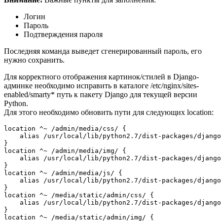
Логин
Пароль
Подтверждения пароля
Последняя команда выведет сгенерированный пароль, его
нужно сохранить.
Для корректного отображения картинок/стилей в Django-
админке необходимо исправить в каталоге /etc/nginx/sites-
enabled/smarty* путь к пакету Django для текущей версии
Python.
Для этого необходимо обновить пути для следующих location:
location ^~ /admin/media/css/ {
    alias /usr/local/lib/python
2
.7/dist-packages/django
}
location ^~ /admin/media/img/ {
    alias /usr/local/lib/python2.7/dist-packages/django
}
location ^~ /admin/media/js/ {
    alias /usr/local/lib/python2.7/dist-packages/django
}
location ^~ /media/static/admin/css/ {
    alias /usr/local/lib/python2.7/dist-packages/django
}
location ^~ /media/static/admin/img/ {