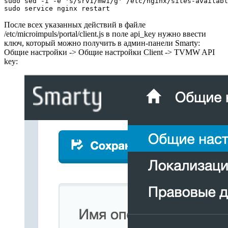
sudo sed -i -e 's/srv1/mw1/g' /etc/nginx/sites-availabl
sudo service nginx restart
После всех указанных действий в файле
/etc/microimpuls/portal/client.js в поле api_key нужно ввести
ключ, который можно получить в админ-панели Smarty:
Общие настройки -> Общие настройки Client -> TVMW API
key: