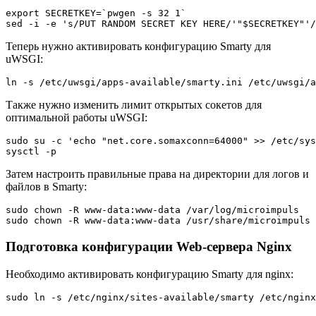
export SECRETKEY=`pwgen -s 32 1`
sed -i -e 's/PUT RANDOM SECRET KEY HERE/'"$SECRETKEY"'/
Теперь нужно активировать конфигурацию Smarty для
uWSGI:
ln -s /etc/uwsgi/apps-available/smarty.ini /etc/uwsgi/a
Также нужно изменить лимит открытых сокетов для
оптимальной работы uWSGI:
sudo su -c 'echo "net.core.somaxconn=64000" >> /etc/sys
sysctl -p
Затем настроить правильные права на директории для логов и
файлов в Smarty:
sudo chown -R www-data:www-data /var/log/microimpuls
sudo chown -R www-data:www-data /usr/share/microimpuls
Подготовка конфигурации Web-сервера Nginx
Необходимо активировать конфигурацию Smarty для nginx:
sudo ln -s /etc/nginx/sites-available/smarty /etc/nginx