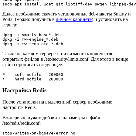
sudo apt install wget git libtiff-dev pwgen libjpeg-dev
Далее необходимо скачать установочные deb-пакеты Smarty и
Portal (можно получить в
личном кабинете
) и установить на
сервер:
dpkg -i smarty-base*.deb
dpkg -i mw-engine_*.deb

dpkg -i mw-template-*.deb
Также на каждом сервере стоит изменить количество
открытых файлов в /etc/security/limits.conf. Для этого в конце
файла прописать следующее:
*    soft nofile   200000
*    hard nofile   200000
Настройка Redis
После установки на выделенный сервер необходимо
настроить Redis.
Во-первых, нужно добавить параметры в файл
/etc/redis/redis.conf:
stop-writes-on-bgsave-error no