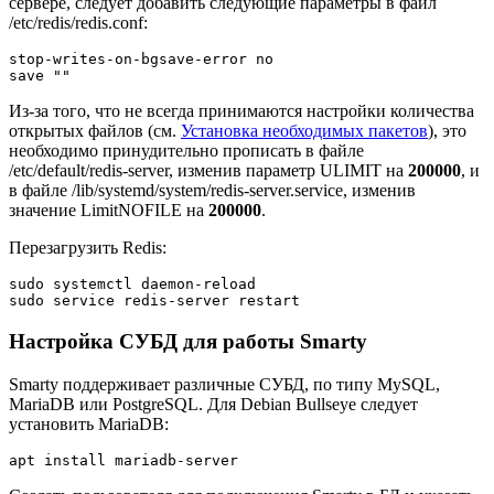
сервере, следует добавить следующие параметры в файл
/etc/redis/redis.conf:
stop-writes-on-bgsave-error no
save ""
Из-за того, что не всегда принимаются настройки количества
открытых файлов (см.
Установка необходимых пакетов
), это
необходимо принудительно прописать в файле
/etc/default/redis-server, изменив параметр ULIMIT
на
200000
, и
в файле /lib/systemd/system/redis-server.service, изменив
значение LimitNOFILE
на
200000
.
Перезагрузить Redis:
sudo systemctl daemon-reload
sudo service redis-server restart
Настройка СУБД для работы Smarty
Smarty поддерживает различные СУБД, по типу MySQL,
MariaDB или PostgreSQL. Для Debian Bullseye следует
установить MariaDB:
apt install mariadb-server