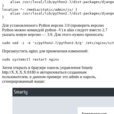
    alias /usr/local/lib/python2.7/dist-packages/django
}
location ^~ /media/static/admin/js/ {
    alias /usr/local/lib/python2.7/dist-packages/django
}
Для установленного Python версии 3.9 (проверить версию
Python можно командой python -V) в alias следует вместо 2.7
указать новую версию — 3.9. Для этого нужно прописать:
sudo sed -i -e 's/python2.7/python3.9/g' /etc/nginx/si
Перезапустить nginx для применения изменений:
sudo systemctl restart nginx
Затем открыть в браузере панель управления Smarty
http://X.X.X.X:8180 и авторизоваться созданным
пользователем, в данном примере это admin и пароль,
сгенерированный выше: