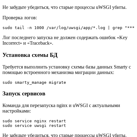
Не забудьте убедиться, что старые процессы uWSGI убиты.
Проверка логов:
sudo tail -n 1000 /var/log/uwsgi/app/*.log | grep "*** 
Лог последнего запуска не должен содержать ошибок «Key
Incorrect» и «Traceback».
Установка схемы БД
Требуется выполнить установку схемы базы данных Smarty с
помощью встроенного механизма миграции данных:
sudo smarty_manage migrate
Запуск сервисов
Команда для перезапуска nginx и uWSGI с актуальными
настройками:
sudo service nginx restart
sudo service uwsgi restart
Не забудьте убедиться, что старые процессы uWSGI убиты.