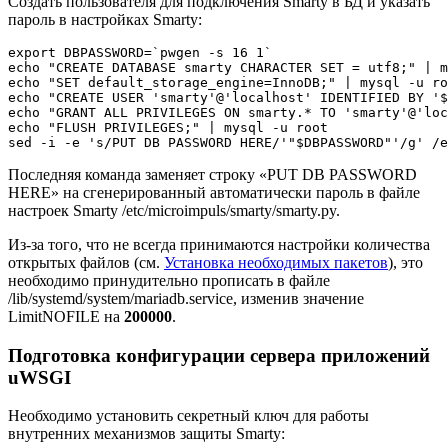
Создать пользователя для подключения Smarty в БД и указать
пароль в настройках Smarty:
export DBPASSWORD=`pwgen -s 16 1`
echo "CREATE DATABASE smarty CHARACTER SET = utf8;" | m
echo "SET default_storage_engine=InnoDB;" | mysql -u ro
echo "CREATE USER 'smarty'@'localhost' IDENTIFIED BY '$
echo "GRANT ALL PRIVILEGES ON smarty.* TO 'smarty'@'loc
echo "FLUSH PRIVILEGES;" | mysql -u root
sed -i -e 's/PUT DB PASSWORD HERE/'"$DBPASSWORD"'/g' /e
Последняя команда заменяет строку «PUT DB PASSWORD
HERE» на сгенерированный автоматически пароль в файле
настроек Smarty /etc/microimpuls/smarty/smarty.py.
Из-за того, что не всегда принимаются настройки количества
открытых файлов (см.
Установка необходимых пакетов
), это
необходимо принудительно прописать в файле
/lib/systemd/system/mariadb.service, изменив значение
LimitNOFILE на
200000
.
Подготовка конфигурации сервера приложений
uWSGI
Необходимо установить секретный ключ для работы
внутренних механизмов защиты Smarty: