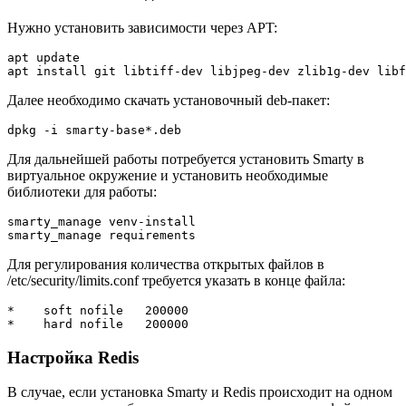
Нужно установить зависимости через APT:
apt update
apt install git libtiff-dev libjpeg-dev zlib1g-dev libf
Далее необходимо скачать установочный deb-пакет:
dpkg -i smarty-base*.deb
Для дальнейшей работы потребуется установить Smarty в
виртуальное окружение и установить необходимые
библиотеки для работы:
smarty_manage venv-install
smarty_manage requirements
Для регулирования количества открытых файлов в
/etc/security/limits.conf требуется указать в конце файла:
*    soft nofile   200000
*    hard nofile   200000
Настройка Redis
В случае, если установка Smarty и Redis происходит на одном