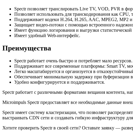
Spectr позволяет транслировать Live TV, VOD, PVR в ф
Позволяет использовать для транскодирования как CPU, 
Поддерживает кодеки H.264, H.265, AAC, MPEG2, MP2 и 
Защищает видео-потоки с помощью встроенного надежного
Имеет функцию логирования и выгрузки статистической
Имеет удобный Web-интерфейс.
Преимущества
Spectr работает очень быстро и потребляет мало ресурсов.
Поддерживает все современные платформы: Smart TV, моб
Легко масштабируется и организуется в отказоустойчивый
Обеспечивает минимальную задержку при буферизации в
Удобно конфигурируется и поддерживается.
Spectr работает с различными форматами вещания контента, н
Microimpuls Spectr предоставляет все необходимые данные вн
Spectr имеет систему кластеризации, что позволяет распредел
выстраивать CDN сети и создавать гибкую инфраструктуру для
Хотите проверить Spectr в своей сети? Оставьте заявку — ра