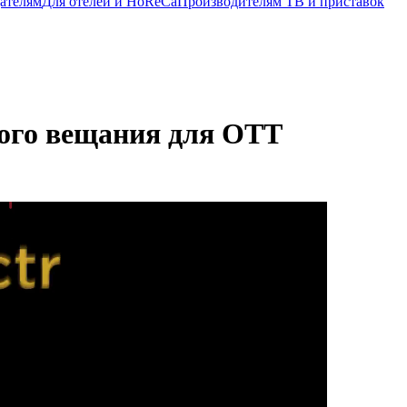
ателям
Для отелей и HoReCa
Производителям ТВ и приставок
вого вещания для OTT