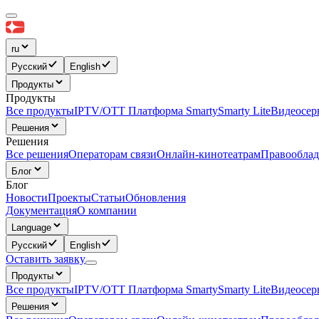
ru
Русский
English
Продукты
Продукты
Все продукты
IPTV/OTT Платформа Smarty
Smarty Lite
Видеосерв
Решения
Решения
Все решения
Операторам связи
Онлайн-кинотеатрам
Правооблад
Блог
Блог
Новости
Проекты
Статьи
Обновления
Документация
О компании
Language
Русский
English
Оставить заявку
Продукты
Все продукты
IPTV/OTT Платформа Smarty
Smarty Lite
Видеосерв
Решения