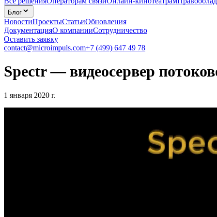
Все решения
Операторам связи
Онлайн-кинотеатрам
Правооблад
Блог
Новости
Проекты
Статьи
Обновления
Документация
О компании
Сотрудничество
Оставить заявку
contact@microimpuls.com
+7 (499) 647 49 78
Spectr — видеосервер потоко
1 января 2020 г.