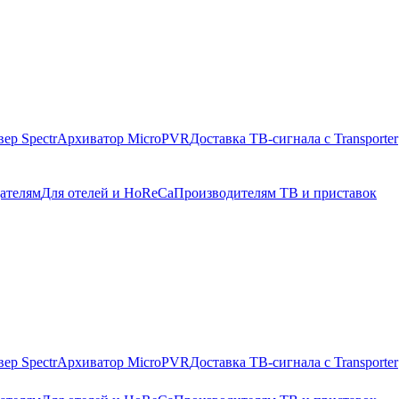
ер Spectr
Архиватор MicroPVR
Доставка ТВ-сигнала с Transporter
ателям
Для отелей и HoReCa
Производителям ТВ и приставок
ер Spectr
Архиватор MicroPVR
Доставка ТВ-сигнала с Transporter