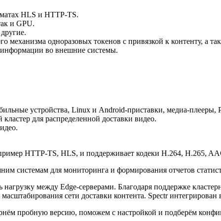
орматах HLS и HTTP-TS.
так и GPU.
другие.
 механизма одноразовых токенов с привязкой к контенту, а так
 информации во внешние системы.
ильные устройства, Linux и Android-приставки, медиа-плееры, 
 кластер для распределенной доставки видео.
идео.
апример HTTP-TS, HLS, и поддерживает кодеки H.264, H.265, A
ешним системам для мониторинга и формирования отчетов статис
ять нагрузку между Edge-серверами. Благодаря поддержке класте
 масштабирования сети доставки контента. Spectr интегрирован
звернём пробную версию, поможем с настройкой и подберём конф