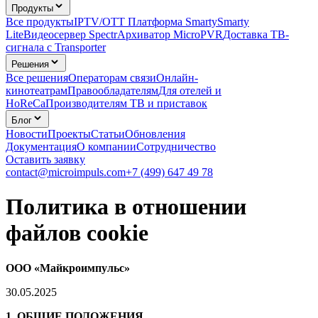
Продукты
Все продукты
IPTV/OTT Платформа Smarty
Smarty
Lite
Видеосервер Spectr
Архиватор MicroPVR
Доставка ТВ-
сигнала с Transporter
Решения
Все решения
Операторам связи
Онлайн-
кинотеатрам
Правообладателям
Для отелей и
HoReCa
Производителям ТВ и приставок
Блог
Новости
Проекты
Статьи
Обновления
Документация
О компании
Сотрудничество
Оставить заявку
contact@microimpuls.com
+7 (499) 647 49 78
Политика в отношении
файлов cookie
ООО «Майкроимпульс»
30.05.2025
1. ОБЩИЕ ПОЛОЖЕНИЯ