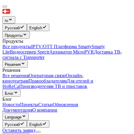
ru
Русский
English
Продукты
Продукты
Все продукты
IPTV/OTT Платформа Smarty
Smarty
Lite
Видеосервер Spectr
Архиватор MicroPVR
Доставка ТВ-
сигнала с Transporter
Решения
Решения
Все решения
Операторам связи
Онлайн-
кинотеатрам
Правообладателям
Для отелей и
HoReCa
Производителям ТВ и приставок
Блог
Блог
Новости
Проекты
Статьи
Обновления
Документация
О компании
Language
Русский
English
Оставить заявку