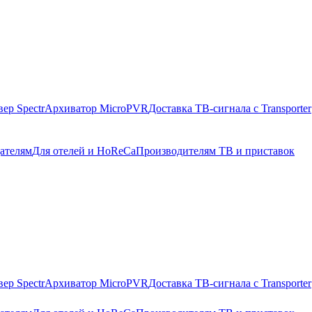
ер Spectr
Архиватор MicroPVR
Доставка ТВ-сигнала с Transporter
ателям
Для отелей и HoReCa
Производителям ТВ и приставок
ер Spectr
Архиватор MicroPVR
Доставка ТВ-сигнала с Transporter