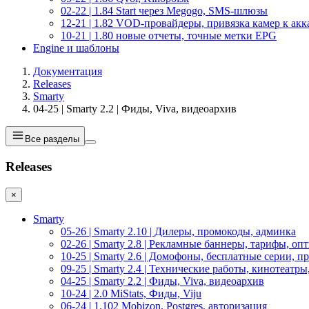
02-22 | 1.84 Start через Megogo, SMS-шлюзы
12-21 | 1.82 VOD-провайдеры, привязка камер к акк
10-21 | 1.80 новые отчеты, точные метки EPG
Engine и шаблоны
Документация
Releases
Smarty
04-25 | Smarty 2.2 | Фиды, Viva, видеоархив
Все разделы
Releases
×
Smarty
05-26 | Smarty 2.10 | Дилеры, промокоды, админка
02-26 | Smarty 2.8 | Рекламные баннеры, тарифы, о
10-25 | Smarty 2.6 | Домофоны, бесплатные серии, п
09-25 | Smarty 2.4 | Технические работы, кинотеатр
04-25 | Smarty 2.2 | Фиды, Viva, видеоархив
10-24 | 2.0 MiStats, Фиды, Viju
06-24 | 1.102 Mobizon, Postgres, авторизация