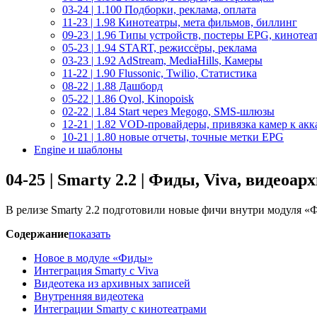
03-24 | 1.100 Подборки, реклама, оплата
11-23 | 1.98 Кинотеатры, мета фильмов, биллинг
09-23 | 1.96 Типы устройств, постеры EPG, кинотеа
05-23 | 1.94 START, режиссёры, реклама
03-23 | 1.92 AdStream, MediaHills, Камеры
11-22 | 1.90 Flussonic, Twilio, Статистика
08-22 | 1.88 Дашборд
05-22 | 1.86 Qvol, Kinopoisk
02-22 | 1.84 Start через Megogo, SMS-шлюзы
12-21 | 1.82 VOD-провайдеры, привязка камер к акк
10-21 | 1.80 новые отчеты, точные метки EPG
Engine и шаблоны
04-25 | Smarty 2.2 | Фиды, Viva, видеоар
В релизе Smarty 2.2 подготовили новые фичи внутри модуля «
Содержание
показать
Новое в модуле «Фиды»
Интеграция Smarty с Viva
Видеотека из архивных записей
Внутренняя видеотека
Интеграции Smarty с кинотеатрами