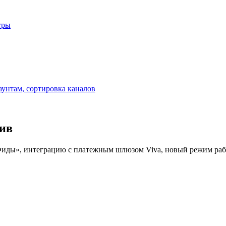
тры
аунтам, сортировка каналов
хив
Фиды», интеграцию с платежным шлюзом Viva, новый режим рабо