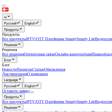
ru
Русский
English
Продукты
Продукты
Все продукты
IPTV/OTT Платформа Smarty
Smarty Lite
Видеосерв
Решения
Решения
Все решения
Операторам связи
Онлайн-кинотеатрам
Правооблад
Блог
Блог
Новости
Проекты
Статьи
Обновления
Документация
О компании
Language
Русский
English
Оставить заявку
Продукты
Все продукты
IPTV/OTT Платформа Smarty
Smarty Lite
Видеосерв
Решения