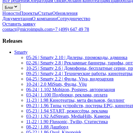
Все решения
Операторам связи
Онлайн-кинотеатрам
Правооблад
Блог
Новости
Проекты
Статьи
Обновления
Документация
О компании
Сотрудничество
Оставить заявку
contact@microimpuls.com
+7 (499) 647 49 78
Releases
Smarty
05-26 | Smarty 2.10 | Дилеры, промокоды, админка
02-26 | Smarty 2.8 | Рекламные баннеры, тарифы, о
10-25 | Smarty 2.6 | Домофоны, бесплатные серии, п
09-25 | Smarty 2.4 | Технические работы, кинотеатр
04-25 | Smarty 2.2 | Фиды, Viva, видеоархив
10-24 | 2.0 MiStats, Фиды, Viju
06-24 | 1.102 Mobizon, Postgres, авторизация
03-24 | 1.100 Подборки, реклама, оплата
11-23 | 1.98 Кинотеатры, мета фильмов, биллинг
09-23 | 1.96 Типы устройств, постеры EPG, кинотеа
05-23 | 1.94 START, режиссёры, реклама
03-23 | 1.92 AdStream, MediaHills, Камеры
11-22 | 1.90 Flussonic, Twilio, Статистика
08-22 | 1.88 Дашборд
05-22 | 1.86 Qvol, Kinopoisk