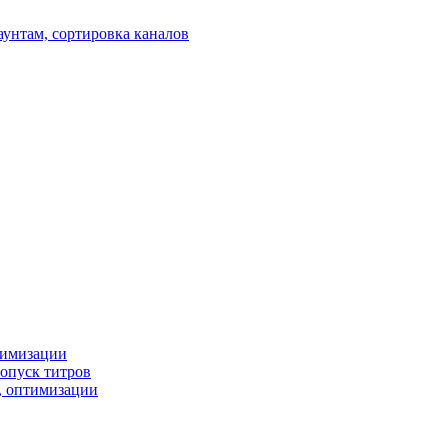
аунтам, сортировка каналов
птимизации
ропуск титров
ы, оптимизации