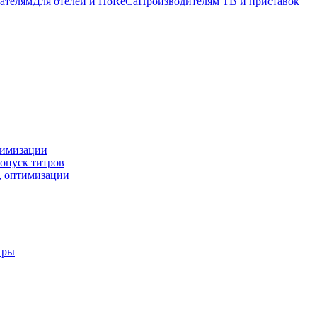
ателям
Для отелей и HoReCa
Производителям ТВ и приставок
птимизации
ропуск титров
ы, оптимизации
тры