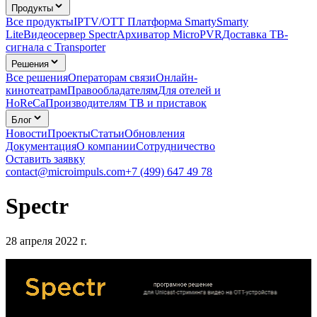
Продукты
Все продукты
IPTV/OTT Платформа Smarty
Smarty
Lite
Видеосервер Spectr
Архиватор MicroPVR
Доставка ТВ-
сигнала с Transporter
Решения
Все решения
Операторам связи
Онлайн-
кинотеатрам
Правообладателям
Для отелей и
HoReCa
Производителям ТВ и приставок
Блог
Новости
Проекты
Статьи
Обновления
Документация
О компании
Сотрудничество
Оставить заявку
contact@microimpuls.com
+7 (499) 647 49 78
Spectr
28 апреля 2022 г.