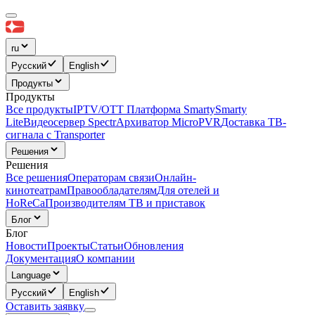
ru
Русский
English
Продукты
Продукты
Все продукты
IPTV/OTT Платформа Smarty
Smarty
Lite
Видеосервер Spectr
Архиватор MicroPVR
Доставка ТВ-
сигнала с Transporter
Решения
Решения
Все решения
Операторам связи
Онлайн-
кинотеатрам
Правообладателям
Для отелей и
HoReCa
Производителям ТВ и приставок
Блог
Блог
Новости
Проекты
Статьи
Обновления
Документация
О компании
Language
Русский
English
Оставить заявку