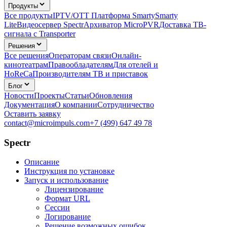
Продукты
Все продукты
IPTV/OTT Платформа Smarty
Smarty
Lite
Видеосервер Spectr
Архиватор MicroPVR
Доставка ТВ-
сигнала с Transporter
Решения
Все решения
Операторам связи
Онлайн-
кинотеатрам
Правообладателям
Для отелей и
HoReCa
Производителям ТВ и приставок
Блог
Новости
Проекты
Статьи
Обновления
Документация
О компании
Сотрудничество
Оставить заявку
contact@microimpuls.com
+7 (499) 647 49 78
Spectr
Описание
Инструкция по установке
Запуск и использование
Лицензирование
Формат URL
Сессии
Логирование
Решение возможных ошибок