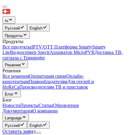
ru
Русский
English
Продукты
Продукты
Все продукты
IPTV/OTT Платформа Smarty
Smarty
Lite
Видеосервер Spectr
Архиватор MicroPVR
Доставка ТВ-
сигнала с Transporter
Решения
Решения
Все решения
Операторам связи
Онлайн-
кинотеатрам
Правообладателям
Для отелей и
HoReCa
Производителям ТВ и приставок
Блог
Блог
Новости
Проекты
Статьи
Обновления
Документация
О компании
Language
Русский
English
Оставить заявку