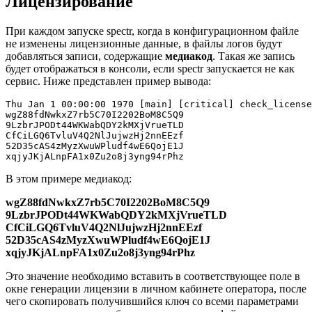
Лицензирование
При каждом запуске spectr, когда в конфигурационном файле
не изменены лицензионные данные, в файлы логов будут
добавляться записи, содержащие
медиакод
. Такая же запись
будет отображаться в консоли, если spectr запускается не как
сервис. Ниже представлен пример вывода:
Thu Jan 1 00:00:00 1970 [main] [critical] check_license
wgZ88fdNwkxZ7rb5C70I2202BoM8C5Q9

9LzbrJPODt44WKWabQDY2kMXjVrueTLD

CfCiLGQ6TvluV4Q2NlJujwzHj2nnEEzf

52D35cAS4zMyzXwuWPludf4wE6QojE1J

xqjyJKjALnpFA1x0Zu2o8j3yng94rPhz
В этом примере медиакод:
wgZ88fdNwkxZ7rb5C70I2202BoM8C5Q9
9LzbrJPODt44WKWabQDY2kMXjVrueTLD
CfCiLGQ6TvluV4Q2NlJujwzHj2nnEEzf
52D35cAS4zMyzXwuWPludf4wE6QojE1J
xqjyJKjALnpFA1x0Zu2o8j3yng94rPhz
Это значение необходимо вставить в соответствующее поле в
окне генерации лицензии в личном кабинете оператора, после
чего скопировать получившийся ключ со всеми параметрами