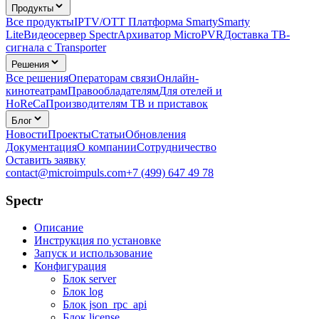
Продукты
Все продукты
IPTV/OTT Платформа Smarty
Smarty
Lite
Видеосервер Spectr
Архиватор MicroPVR
Доставка ТВ-
сигнала с Transporter
Решения
Все решения
Операторам связи
Онлайн-
кинотеатрам
Правообладателям
Для отелей и
HoReCa
Производителям ТВ и приставок
Блог
Новости
Проекты
Статьи
Обновления
Документация
О компании
Сотрудничество
Оставить заявку
contact@microimpuls.com
+7 (499) 647 49 78
Spectr
Описание
Инструкция по установке
Запуск и использование
Конфигурация
Блок server
Блок log
Блок json_rpc_api
Блок license