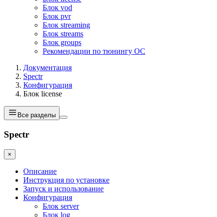
Блок vod
Блок pvr
Блок streaming
Блок streams
Блок groups
Рекомендации по тюнингу ОС
Документация
Spectr
Конфигурация
Блок license
Все разделы
Spectr
×
Описание
Инструкция по установке
Запуск и использование
Конфигурация
Блок server
Блок log