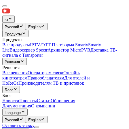
ru
Русский
English
Продукты
Продукты
Все продукты
IPTV/OTT Платформа Smarty
Smarty
Lite
Видеосервер Spectr
Архиватор MicroPVR
Доставка ТВ-
сигнала с Transporter
Решения
Решения
Все решения
Операторам связи
Онлайн-
кинотеатрам
Правообладателям
Для отелей и
HoReCa
Производителям ТВ и приставок
Блог
Блог
Новости
Проекты
Статьи
Обновления
Документация
О компании
Language
Русский
English
Оставить заявку