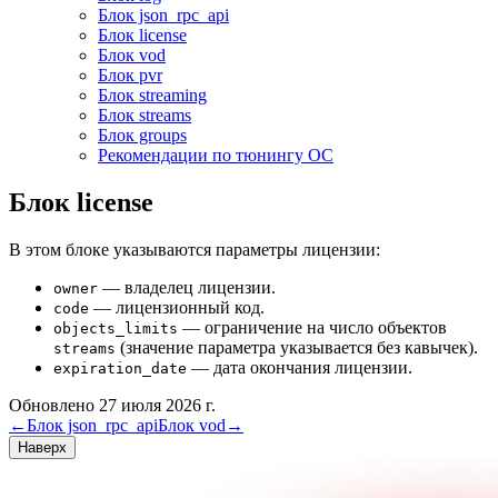
Блок json_rpc_api
Блок license
Блок vod
Блок pvr
Блок streaming
Блок streams
Блок groups
Рекомендации по тюнингу ОС
Блок license
В этом блоке указываются параметры лицензии:
— владелец лицензии.
owner
— лицензионный код.
code
— ограничение на число объектов
objects_limits
(значение параметра указывается без кавычек).
streams
— дата окончания лицензии.
expiration_date
Обновлено 27 июля 2026 г.
←
Блок json_rpc_api
Блок vod
→
Наверх